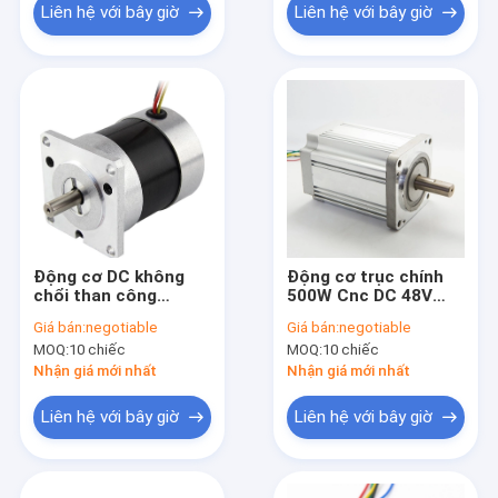
Liên hệ với bây giờ
Liên hệ với bây giờ
Động cơ DC không
Động cơ trục chính
chổi than công
500W Cnc DC 48V
nghiệp 2000 vòng /
0.44N.M Động cơ
Giá bán:
negotiable
Giá bán:
negotiable
phút 5000 vòng /
điện không chổi than
MOQ:
10 chiếc
MOQ:
10 chiếc
phút BLDC hiệu suất
cao
Nhận giá mới nhất
Nhận giá mới nhất
Liên hệ với bây giờ
Liên hệ với bây giờ