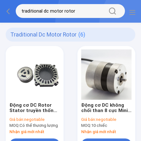
Traditional Dc Motor Rotor
(6)
Động cơ DC Rotor
Động cơ DC không
Stator truyền thống
chổi than 8 cực Mini
0,1mm Độ dày 108 *
BLDC với nắp tròn
Giá bán:
negotiable
Giá bán:
negotiable
108 * 28mm
Trục tròn 8mm
MOQ:
Có thể thương lượng
MOQ:
10 chiếc
Nhận giá mới nhất
Nhận giá mới nhất