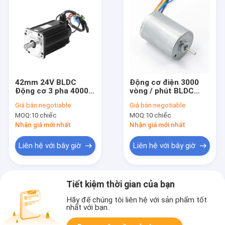
42mm 24V BLDC
Động cơ điện 3000
Động cơ 3 pha 4000
vòng / phút BLDC
vòng / phút Trục tròn
Động cơ bước PV
Giá bán:
negotiable
Giá bán:
negotiable
5mm 25W 26W
57mm
MOQ:
10 chiếc
MOQ:
10 chiếc
Nhận giá mới nhất
Nhận giá mới nhất
Liên hệ với bây giờ
Liên hệ với bây giờ
Tiết kiệm thời gian của bạn
Hãy để chúng tôi liên hệ với sản phẩm tốt
nhất với bạn.