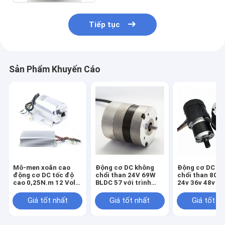
Tiếp tục
Sản Phẩm Khuyến Cáo
Mô-men xoắn cao
Động cơ DC không
Động cơ DC k
động cơ DC tốc độ
chổi than 24V 69W
chổi than 80m
cao 0,25N.m 12 Volt
BLDC 57 với trình
24v 36v 48v B
4000RPM
điều khiển bên trong
Động cơ 100w
300w 400w 50
Giá tốt nhất
Giá tốt nhất
Giá tốt n