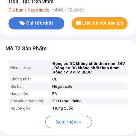
tròn Trục tròn 8mm
Giá bán：Negotiable
MOQ：10 chiếc
Giá tốt nhất
Liên hệ với bây giờ
Mô Tả Sản Phẩm
Động cơ DC không chổi than mini 36V
Điểm nổi bật
,
,
Động cơ DC không chổi than 8mm
Động cơ 8 cực BLDC
Chứng nhận
CE
Giá bán
Negotiable
Hàng hiệu
PV
Khả năng cung cấp
50000 mỗi tháng
Nguồn gốc
Trung Quốc
Xem thêm