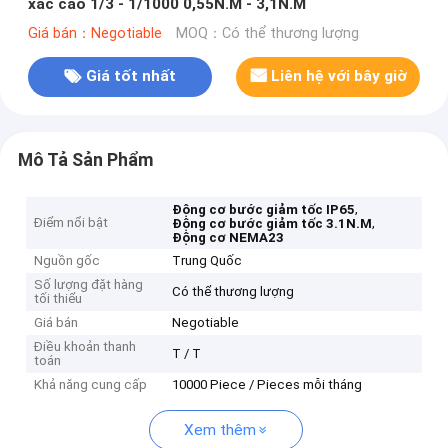
xác cao 1/3 - 1/1000 0,55N.M - 3,1N.M
Giá bán：Negotiable
MOQ：Có thể thương lượng
Giá tốt nhất
Liên hệ với bây giờ
Mô Tả Sản Phẩm
,
Động cơ bước giảm tốc IP65
Điểm nổi bật
,
Động cơ bước giảm tốc 3.1N.M
Động cơ NEMA23
Nguồn gốc
Trung Quốc
Số lượng đặt hàng
Có thể thương lượng
tối thiểu
Giá bán
Negotiable
Điều khoản thanh
T / T
toán
Khả năng cung cấp
10000 Piece / Pieces mỗi tháng
Xem thêm