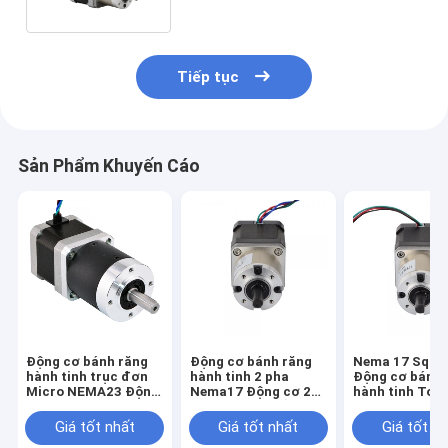
Tiếp tục
Sản Phẩm Khuyến Cáo
Động cơ bánh răng
Động cơ bánh răng
Nema 17 Squa
hành tinh trục đơn
hành tinh 2 pha
Động cơ bánh 
Micro NEMA23 Động
Nema17 Động cơ 24v
hành tinh Tor
cơ bánh răng giun
Dc Mô-men xoắn cao
cao 2,6kg.Cm
1.89N.M
1000 vòng / phút
Giá tốt nhất
Giá tốt nhất
Giá tốt n