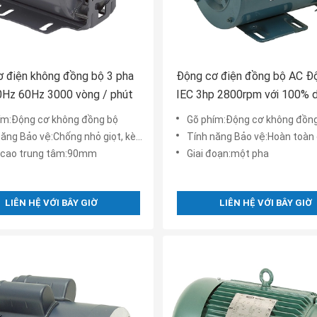
 điện không đồng bộ 3 pha
Động cơ điện đồng bộ AC Đ
0Hz 60Hz 3000 vòng / phút
IEC 3hp 2800rpm với 100% 
đồng
ím:Động cơ không đồng bộ
Gõ phím:Động cơ không đồn
ăng Bảo vệ:Chống nhỏ giọt, kèm theo
Tính năng Bảo vệ:Hoàn toàn đượ
 cao trung tâm:90mm
Giai đoạn:một pha
LIÊN HỆ VỚI BÂY GIỜ
LIÊN HỆ VỚI BÂY GIỜ