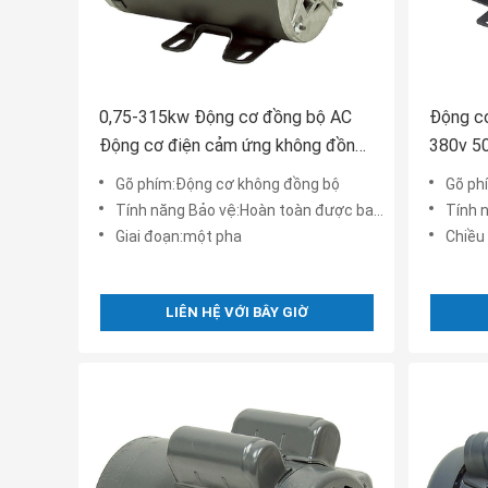
0,75-315kw Động cơ đồng bộ AC
Động cơ
Động cơ điện cảm ứng không đồng
380v 5
bộ ba pha
Gõ phím:Động cơ không đồng bộ
Gõ ph
Tính năng Bảo vệ:Hoàn toàn được bao bọc
Tính n
Giai đoạn:một pha
Chiều
LIÊN HỆ VỚI BÂY GIỜ