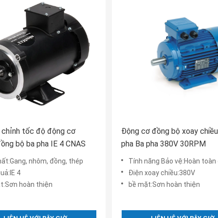
 chỉnh tốc độ động cơ
Động cơ đồng bộ xoay chiều
ồng bộ ba pha IE 4 CNAS
pha Ba pha 380V 30RPM
hất:Gang, nhôm, đồng, thép
Tính năng Bảo vệ:Hoàn toàn đượ
uả:IE 4
Điện xoay chiều:380V
t:Sơn hoàn thiện
bề mặt:Sơn hoàn thiện