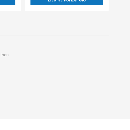
LIÊN HỆ VỚI BÂY GIỜ
 than