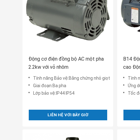
Động cơ điện đồng bộ AC một pha
B14 Độ
2.2kw với vỏ nhôm
cao Độ
ba pha
Tính năng Bảo vệ:Bằng chứng nhỏ giọt
Tính 
Giai đoạn:Ba pha
Ứng dụ
Lớp bảo vệ:IP44 IP54
Tốc đ
LIÊN HỆ VỚI BÂY GIỜ