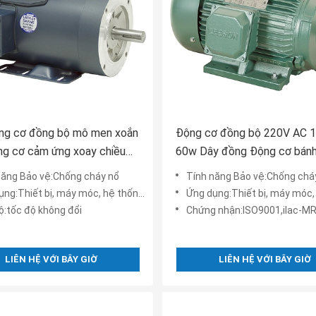
ng cơ đồng bộ mô men xoắn
Động cơ đồng bộ 220V AC 1
ng cơ cảm ứng xoay chiều
60w Dây đồng Động cơ bánh
 15KW Rpm cao
chống cháy nổ
năng Bảo vệ:Chống cháy nổ
Tính năng Bảo vệ:Chống chá
ng:Thiết bị, máy móc, hệ thống điện
Ứng dụng:Thiết bị, máy móc, hệ t
ộ:tốc độ không đổi
Chứng nhận:ISO9001,iIac-M
LIÊN HỆ VỚI BÂY GIỜ
LIÊN HỆ VỚI BÂY GIỜ