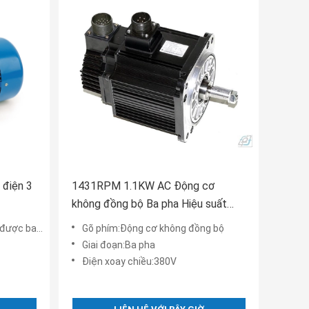
 điện 3
1431RPM 1.1KW AC Động cơ
không đồng bộ Ba pha Hiệu suất
cao Điện 4 cực
c bao bọc
Gõ phím:Động cơ không đồng bộ
Giai đoạn:Ba pha
Điện xoay chiều:380V