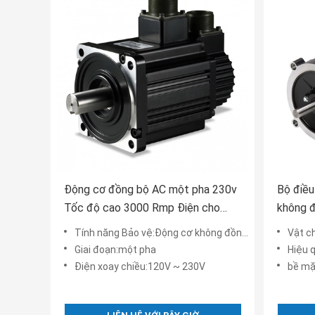
Động cơ đồng bộ AC một pha 230v
Bộ điều
Tốc độ cao 3000 Rmp Điện cho
không đ
máy bơm nước
Tính năng Bảo vệ:Động cơ không đồng bộ
Vật c
Giai đoạn:một pha
Hiệu q
Điện xoay chiều:120V ~ 230V
bề mặ