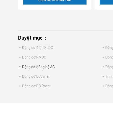
LIÊN HỆ VỚI BÂY GIỜ
Duyệt mục：
Động cơ điện BLDC
Động
Động cơ PMDC
Động
Động cơ đồng bộ AC
Động
Động cơ bước lai
Trìn
Động cơ DC Rotor
Động