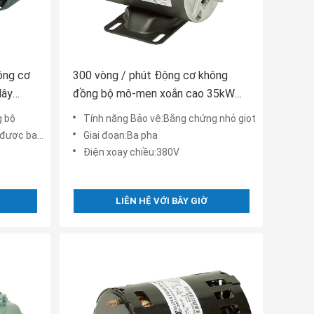
ộng cơ
300 vòng / phút Động cơ không
dây
đồng bộ mô-men xoắn cao 35kW
Động cơ cảm ứng tốc độ thấp
g bộ
Tính năng Bảo vệ:Bằng chứng nhỏ giọt
c bao bọc
Giai đoạn:Ba pha
Điện xoay chiều:380V
LIÊN HỆ VỚI BÂY GIỜ