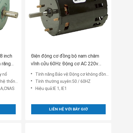
8 inch
Điện động cơ đồng bộ nam châm
 răng
vĩnh cửu 60Hz Động cơ AC 220v
2,5-110 vòng / phút
y nổ
Tính năng Bảo vệ:Động cơ không đồng bộ
hống điện
Tính thường xuyên:50 / 60HZ
RA,CNAS
Hiệu quả:IE 1, IE1
LIÊN HỆ VỚI BÂY GIỜ