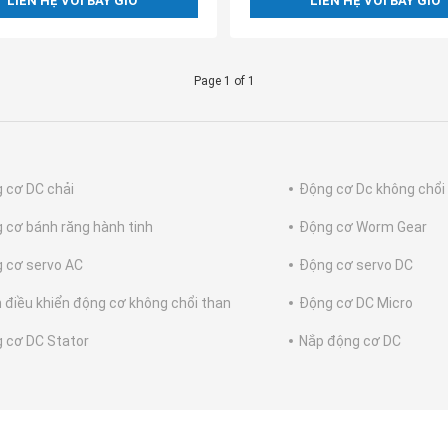
LIÊN HỆ VỚI BÂY GIỜ
LIÊN HỆ VỚI BÂY GIỜ
Page 1 of 1
 cơ DC chải
Động cơ Dc không chổi
 cơ bánh răng hành tinh
Động cơ Worm Gear
 cơ servo AC
Động cơ servo DC
h điều khiển động cơ không chổi than
Động cơ DC Micro
 cơ DC Stator
Nắp động cơ DC