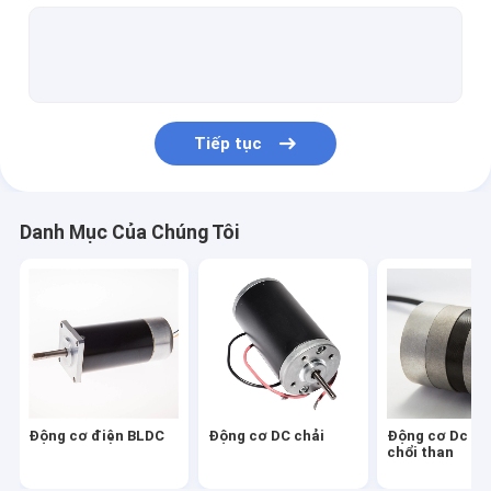
Động cơ bánh răng hành tinh
Động cơ Worm Gear
Động cơ đồng bộ AC
Tiếp tục
Động cơ servo AC
Động cơ servo DC
Danh Mục Của Chúng Tôi
Động cơ bước lai
Trình điều khiển động cơ không chổi than
Động cơ DC Micro
Động cơ DC Rotor
Động cơ điện BLDC
Động cơ DC chải
Động cơ Dc kh
Động cơ DC Stator
chổi than