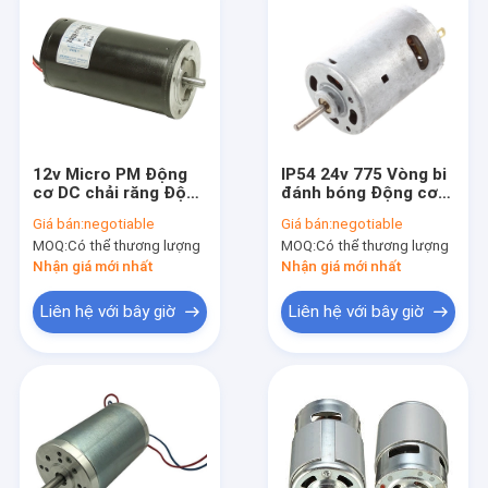
12v Micro PM Động
IP54 24v 775 Vòng bi
cơ DC chải răng Động
đánh bóng Động cơ
cơ hành tinh giảm
DC 2 cực 3500 vòng /
Giá bán:
negotiable
Giá bán:
negotiable
tốc Mô-men xoắn
phút
MOQ:
Có thể thương lượng
MOQ:
Có thể thương lượng
cao Mô-men xoắn
thấp Rpm Động cơ
Nhận giá mới nhất
Nhận giá mới nhất
DC 80Rpm
Liên hệ với bây giờ
Liên hệ với bây giờ
Nhà
Các sản phẩm
Về chúng tôi