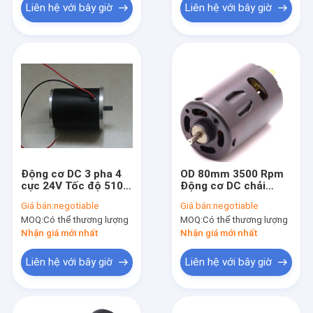
Liên hệ với bây giờ
Liên hệ với bây giờ
Động cơ DC 3 pha 4
OD 80mm 3500 Rpm
cực 24V Tốc độ 5100
Động cơ DC chải
vòng / phút 60MM
800W 12v Động cơ
Giá bán:
negotiable
Giá bán:
negotiable
cho máy pha cà phê
nam châm vĩnh viễn
MOQ:
Có thể thương lượng
MOQ:
Có thể thương lượng
tốc độ cao
Nhận giá mới nhất
Nhận giá mới nhất
Liên hệ với bây giờ
Liên hệ với bây giờ