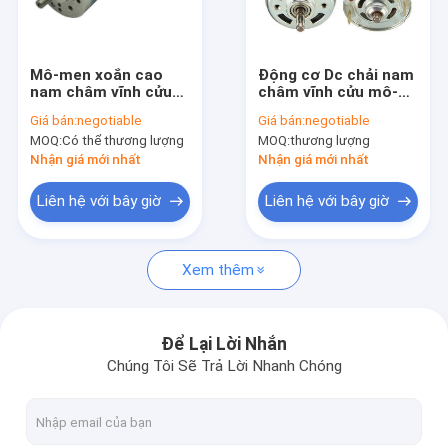
Tham quan nhà máy
Kiểm soát chất lượng
Mô-men xoắn cao
Động cơ Dc chải nam
nam châm vĩnh cửu
châm vĩnh cửu mô-
Liên hệ chúng tôi
chải động cơ Dc 12V
men xoắn cao
Giá bán:
negotiable
Giá bán:
negotiable
Đường kính 42mm
OD63mm
MOQ:
Có thể thương lượng
MOQ:
thương lượng
Tin tức
Nhận giá mới nhất
Nhận giá mới nhất
Các trường hợp
Liên hệ với bây giờ
Liên hệ với bây giờ
Xem thêm
Động cơ điện BLDC
Động cơ DC chải
Để Lại Lời Nhắn
Chúng Tôi Sẽ Trả Lời Nhanh Chóng
Động cơ Dc không chổi than
Động cơ PMDC