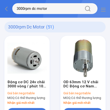
3000rpm Dc Motor
(51)
Động cơ DC 24v chải
OD 63mm 12 V chải
3000 vòng / phút 10w
DC Động cơ Nam
15w 30w 50w 100w
châm vĩnh cửu mô-
Giá bán:
negotiable
Giá bán:
negotiable
150w
men xoắn cao
MOQ:
Có thể thương lượng
MOQ:
Có thể thương lượng
Nhận giá mới nhất
Nhận giá mới nhất