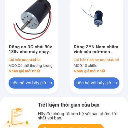
Động cơ DC chải 90v
Dòng ZYN Nam châm
180v cho máy chạy
vĩnh cửu mô-men
bộ 4800 vòng / phút
xoắn cao Động cơ DC
Giá bán:
negotiable
Giá bán:
Can be negotiated
40mm 24V 1000-
MOQ:
Có thể thương lượng
MOQ:
10 chiếc
3000RPM
Nhận giá mới nhất
Nhận giá mới nhất
Liên hệ với bây giờ
Liên hệ với bây giờ
Tiết kiệm thời gian của bạn
Hãy để chúng tôi liên hệ với sản phẩm tốt
nhất với bạn.