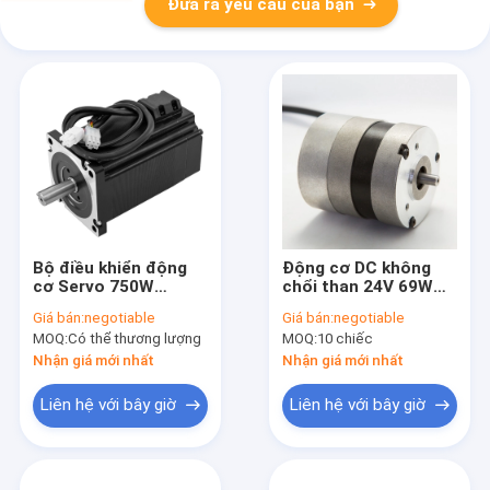
Đưa ra yêu cầu của bạn
Bộ điều khiển động
Động cơ DC không
cơ Servo 750W
chổi than 24V 69W
2.4NM 3000RPM cho
BLDC 57 với trình
Giá bán:
negotiable
Giá bán:
negotiable
máy phay Cnc
điều khiển bên trong
MOQ:
Có thể thương lượng
MOQ:
10 chiếc
Nhận giá mới nhất
Nhận giá mới nhất
Liên hệ với bây giờ
Liên hệ với bây giờ