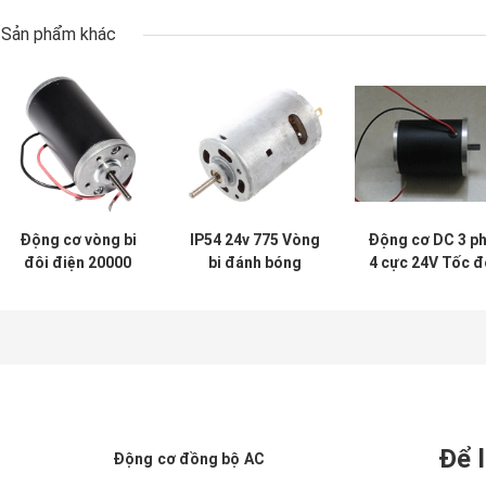
Sản phẩm khác
Động cơ vòng bi
IP54 24v 775 Vòng
Động cơ DC 3 p
đôi điện 20000
bi đánh bóng
4 cực 24V Tốc đ
Rpm Mô-men
Động cơ DC 2 cực
5100 vòng / phú
xoắn lớn 42mm
3500 vòng / phút
60MM cho máy
12v 24v
pha cà phê
Để l
Động cơ đồng bộ AC