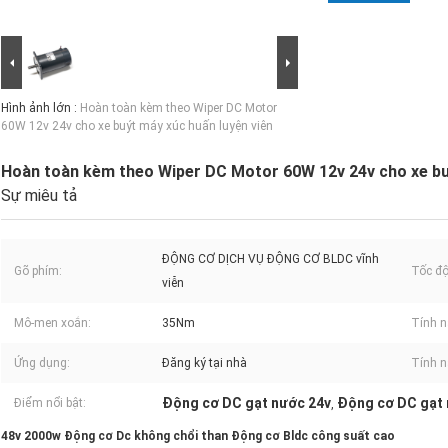
Hình ảnh lớn :
Hoàn toàn kèm theo Wiper DC Motor
60W 12v 24v cho xe buýt máy xúc huấn luyện viên
Hoàn toàn kèm theo Wiper DC Motor 60W 12v 24v cho xe buý
Sự miêu tả
ĐỘNG CƠ DỊCH VỤ ĐỘNG CƠ BLDC vĩnh
Gõ phím:
Tốc độ
viễn
Mô-men xoắn:
35Nm
Tính n
Ứng dụng:
Đăng ký tại nhà
Tính n
Động cơ DC gạt nước 24v
Động cơ DC gạt 
Điểm nổi bật:
,
48v 2000w Động cơ Dc không chổi than Động cơ Bldc công suất cao