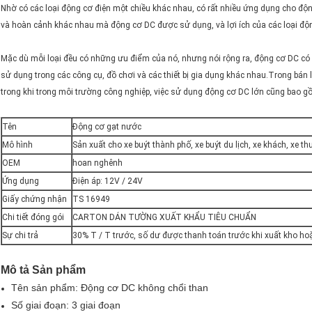
Nhờ có các loại động cơ điện một chiều khác nhau, có rất nhiều ứng dụng cho độ
và hoàn cảnh khác nhau mà động cơ DC được sử dụng, và lợi ích của các loại độ
Mặc dù mỗi loại đều có những ưu điểm của nó, nhưng nói rộng ra, động cơ DC c
sử dụng trong các công cụ, đồ chơi và các thiết bị gia dụng khác nhau.Trong bán
trong khi trong môi trường công nghiệp, việc sử dụng động cơ DC lớn cũng bao 
Tên
Động cơ gạt nước
Mô hình
Sản xuất cho xe buýt thành phố, xe buýt du lịch, xe khách, xe t
OEM
hoan nghênh
Ứng dụng
Điện áp: 12V / 24V
Giấy chứng nhận
TS 16949
Chi tiết đóng gói
CARTON DÁN TƯỜNG XUẤT KHẨU TIÊU CHUẨN
Sự chi trả
30% T / T trước, số dư được thanh toán trước khi xuất kho hoặ
Mô tả Sản phẩm
Tên sản phẩm: Động cơ DC không chổi than
Số giai đoạn: 3 giai đoạn