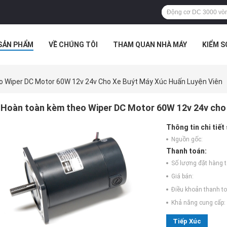
SẢN PHẨM
VỀ CHÚNG TÔI
THAM QUAN NHÀ MÁY
KIỂM 
 HỢP
 Wiper DC Motor 60W 12v 24v Cho Xe Buýt Máy Xúc Huấn Luyện Viên
Hoàn toàn kèm theo Wiper DC Motor 60W 12v 24v cho x
Thông tin chi tiết
Nguồn gốc:
Thanh toán:
Số lượng đặt hàng tố
Giá bán:
Điều khoản thanh to
Khả năng cung cấp:
Tiếp Xúc