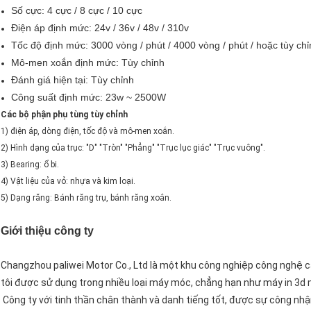
Số cực: 4 cực / 8 cực / 10 cực
Điện áp định mức: 24v / 36v / 48v / 310v
Tốc độ định mức: 3000 vòng / phút / 4000 vòng / phút / hoặc tùy ch
Mô-men xoắn định mức: Tùy chỉnh
Đánh giá hiện tại: Tùy chỉnh
Công suất định mức: 23w ~ 2500W
Các bộ phận phụ tùng tùy chỉnh
1) điện áp, dòng điện, tốc độ và mô-men xoắn.
2) Hình dạng của trục: "D" "Tròn" "Phẳng" "Trục lục giác" "Trục vuông".
3) Bearing: ổ bi.
4) Vật liệu của vỏ: nhựa và kim loại.
5) Dạng răng: Bánh răng trụ, bánh răng xoắn.
Giới thiệu công ty
Changzhou paliwei Motor Co., Ltd là một khu công nghiệp công ngh
tôi được sử dụng trong nhiều loại máy móc, chẳng hạn như máy in 3d máy 
Công ty với tinh thần chân thành và danh tiếng tốt, được sự công nh