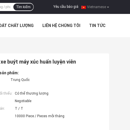
Yêu cầu báo giá
Tìm kiếm
|
Vietnamese
SOÁT CHẤT LƯỢNG
LIÊN HỆ CHÚNG TÔI
TIN TỨC
e buýt máy xúc huấn luyện viên
 sản phẩm:
Trung Quốc
i thiểu:
Có thể thương lượng
Negotiable
án:
T / T
10000 Piece / Pieces mỗi tháng