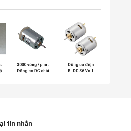
ha
3000 vòng / phút
Động cơ điện
ộ
Động cơ DC chải
BLDC 36 Volt
t
lông 57mm Động
Động cơ siêu nhỏ
cơ bước hoàn
mô-men xoắn cao
toàn được bao
20000 vòng / phút
bọc
ại tin nhắn