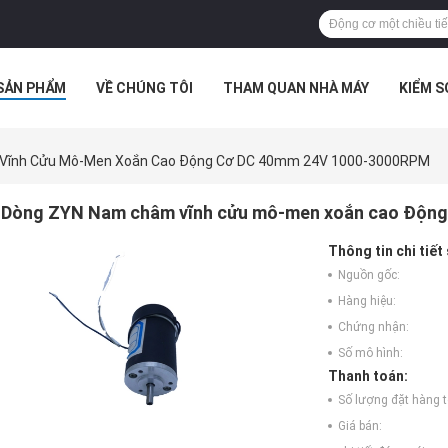
SẢN PHẨM
VỀ CHÚNG TÔI
THAM QUAN NHÀ MÁY
KIỂM 
 HỢP
Vĩnh Cửu Mô-Men Xoắn Cao Động Cơ DC 40mm 24V 1000-3000RPM
Dòng ZYN Nam châm vĩnh cửu mô-men xoắn cao Độn
Thông tin chi tiết
Nguồn gốc:
Hàng hiệu:
Chứng nhận:
Số mô hình:
Thanh toán:
Số lượng đặt hàng tố
Giá bán: