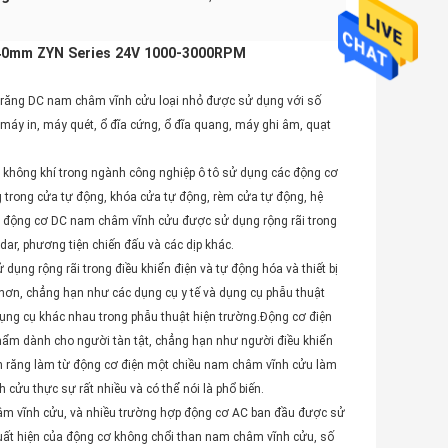
40mm ZYN Series 24V 1000-3000RPM
 răng DC nam châm vĩnh cửu loại nhỏ được sử dụng với số
áy in, máy quét, ổ đĩa cứng, ổ đĩa quang, máy ghi âm, quạt
 không khí trong ngành công nghiệp ô tô sử dụng các động cơ
rong cửa tự động, khóa cửa tự động, rèm cửa tự động, hệ
ị, động cơ DC nam châm vĩnh cửu được sử dụng rộng rãi trong
radar, phương tiện chiến đấu và các dịp khác.
ng rộng rãi trong điều khiển điện và tự động hóa và thiết bị
hơn, chẳng hạn như các dụng cụ y tế và dụng cụ phẫu thuật
dụng cụ khác nhau trong phẫu thuật hiện trường.Động cơ điện
ẩm dành cho người tàn tật, chẳng hạn như người điều khiển
ánh răng làm từ động cơ điện một chiều nam châm vĩnh cửu làm
ửu thực sự rất nhiều và có thể nói là phổ biến.
hâm vĩnh cửu, và nhiều trường hợp động cơ AC ban đầu được sử
uất hiện của động cơ không chổi than nam châm vĩnh cửu, số