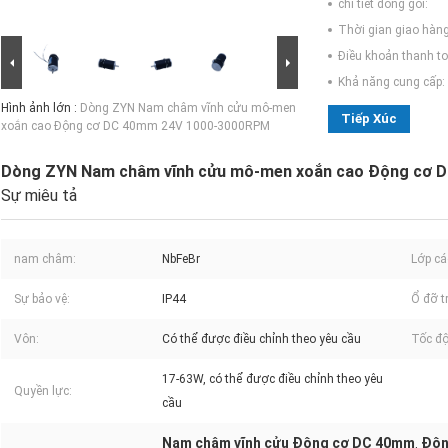
chi tiết đóng gói:
Thời gian giao hàng
Điều khoản thanh to
Khả năng cung cấp:
Hình ảnh lớn :
Dòng ZYN Nam châm vĩnh cửu mô-men
Tiếp Xúc
xoắn cao Động cơ DC 40mm 24V 1000-3000RPM
Dòng ZYN Nam châm vĩnh cửu mô-men xoắn cao Động cơ 
Sự miêu tả
nam châm:
NbFeBr
Lớp cá
Sự bảo vệ:
IP44
Ổ đỡ t
Vôn:
Có thể được điều chỉnh theo yêu cầu
Tốc độ
17-63W, có thể được điều chỉnh theo yêu
Quyền lực:
cầu
Nam châm vĩnh cửu Động cơ DC 40mm
Độn
,