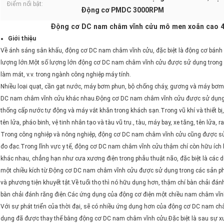
Điểm nổi bật:
Động cơ PMDC 3000RPM
Động cơ DC nam châm vĩnh cửu mô men xoắn cao 
Giới thiệu
Về ánh sáng sân khấu, động cơ DC nam châm vĩnh cửu, đặc biệt là động cơ bánh
lượng lớn.Một số lượng lớn động cơ DC nam châm vĩnh cửu được sử dụng trong m
làm mát, v.v. trong ngành công nghiệp máy tính.
Nhiều loại quạt, cần gạt nước, máy bơm phun, bộ chống cháy, gương và máy bơm
DC nam châm vĩnh cửu khác nhau.Động cơ DC nam châm vĩnh cửu được sử dụng t
thống cấp nước tự động và máy vắt khăn trong khách sạn.Trong vũ khí và thiết b
tên lửa, pháo binh, vệ tinh nhân tạo và tàu vũ trụ., tàu, máy bay, xe tăng, tên lửa, 
Trong công nghiệp và nông nghiệp, động cơ DC nam châm vĩnh cửu cũng được sử dụ
đo đạc.Trong lĩnh vực y tế, động cơ DC nam châm vĩnh cửu thậm chí còn hữu ích 
khác nhau, chẳng hạn như cưa xương điện trong phẫu thuật não, đặc biệt là các 
một chiều kích từ.Động cơ DC nam châm vĩnh cửu được sử dụng trong các sản ph
và phương tiện khuyết tật.Về tuổi thọ thì nó hữu dụng hơn, thậm chí bàn chải đ
bàn chải đánh răng điện.Các ứng dụng của động cơ điện một chiều nam châm vĩnh c
Với sự phát triển của thời đại, sẽ có nhiều ứng dụng hơn của động cơ DC nam c
dụng đã được thay thế bằng động cơ DC nam châm vĩnh cửu.Đặc biệt là sau sự x