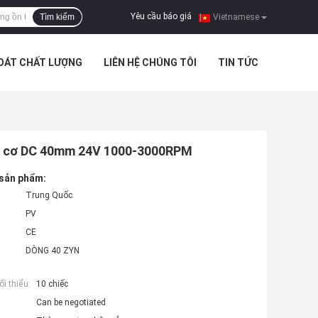
Yêu cầu báo giá
Tìm kiếm
|
Vietnamese
SOÁT CHẤT LƯỢNG
LIÊN HỆ CHÚNG TÔI
TIN TỨC
g cơ DC 40mm 24V 1000-3000RPM
 sản phẩm:
Trung Quốc
PV
CE
DÒNG 40 ZYN
i thiểu:
10 chiếc
Can be negotiated