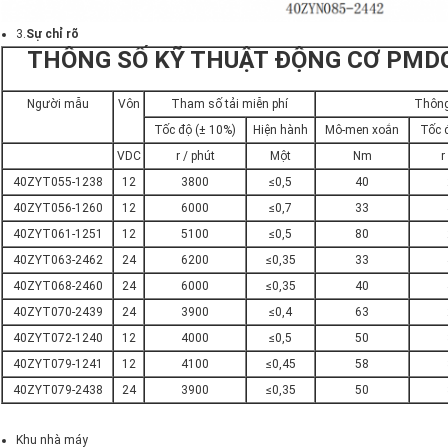
3.
Sự chỉ rõ
THÔNG SỐ KỸ THUẬT ĐỘNG CƠ PMDC
Người mẫu
Vôn
Tham số tải miễn phí
Thông
Tốc độ (± 10%)
Hiện hành
Mô-men xoắn
Tốc 
VDC
r / phút
Một
Nm
r
40ZYT055-1238
12
3800
≤0,5
40
40ZYT056-1260
12
6000
≤0,7
33
40ZYT061-1251
12
5100
≤0,5
80
40ZYT063-2462
24
6200
≤0,35
33
40ZYT068-2460
24
6000
≤0,35
40
40ZYT070-2439
24
3900
≤0,4
63
40ZYT072-1240
12
4000
≤0,5
50
40ZYT079-1241
12
4100
≤0,45
58
40ZYT079-2438
24
3900
≤0,35
50
Khu nhà máy