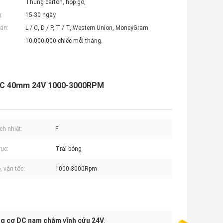
Thùng carton, hộp gỗ,
:
15-30 ngày
án:
L / C, D / P, T / T, Western Union, MoneyGram
10.000.000 chiếc mỗi tháng.
DC 40mm 24V 1000-3000RPM
ch nhiệt:
F
rục:
Trái bóng
, vận tốc:
1000-3000Rpm
g cơ DC nam châm vĩnh cửu 24V
,