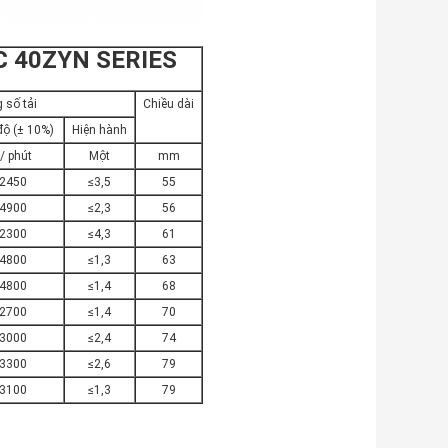
 40ZYN SERIES
 số tải
Chiều dài
độ (± 10%)
Hiện hành
 / phút
Một
mm
2450
≤3,5
55
4900
≤2,3
56
2300
≤4,3
61
4800
≤1,3
63
4800
≤1,4
68
2700
≤1,4
70
3000
≤2,4
74
3300
≤2,6
79
3100
≤1,3
79