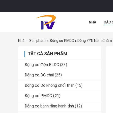
NHÀ
CÁC 
CÁC TRƯỜNG
Nhà
Sản phẩm
Động cơ PMDC
Dòng ZYN Nam Châm 
TẤT CẢ SẢN PHẨM
Động cơ điện BLDC
(33)
Động cơ DC chải
(25)
Động cơ Dc không chổi than
(15)
Động cơ PMDC
(21)
Động cơ bánh răng hành tinh
(12)