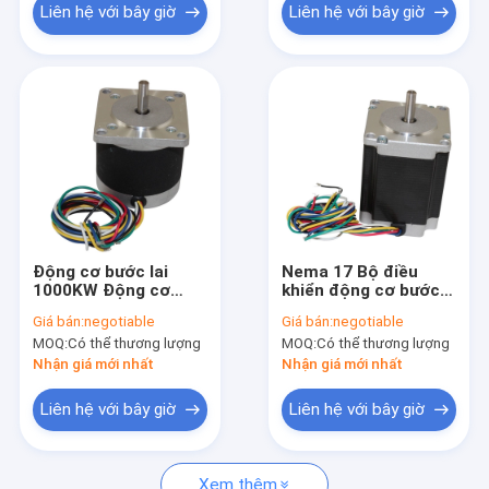
Liên hệ với bây giờ
Liên hệ với bây giờ
Động cơ bước lai
Nema 17 Bộ điều
1000KW Động cơ
khiển động cơ bước
cảm ứng 3 pha cho
vi mô 24V Bộ điều
Giá bán:
negotiable
Giá bán:
negotiable
máy công nghiệp
khiển bánh răng Cnc
MOQ:
Có thể thương lượng
MOQ:
Có thể thương lượng
Động cơ bước
Nhận giá mới nhất
Nhận giá mới nhất
Liên hệ với bây giờ
Liên hệ với bây giờ
Xem thêm