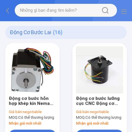
Động Cơ Bước Lai
(16)
Động cơ bước hỗn
Động cơ bước lưỡng
hợp khép kín Nema
cực CNC Động cơ
23 57mm 2N.M Tích
bước 3.0N.M NEMA23
Giá bán:
negotiable
Giá bán:
negotiable
hợp
Mô-men xoắn cao
MOQ:
Có thể thương lượng
MOQ:
Có thể thương lượng
Nhận giá mới nhất
Nhận giá mới nhất