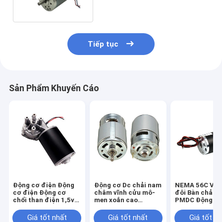
Tiếp tục
Sản Phẩm Khuyến Cáo
Động cơ điện Động
Động cơ Dc chải nam
NEMA 56C Vòn
cơ điện Động cơ
châm vĩnh cửu mô-
đôi Bàn chải đ
chổi than điện 1,5v
men xoắn cao
PMDC Động cơ
Dc
OD63mm
không chổi th
chỉnh
Giá tốt nhất
Giá tốt nhất
Giá tốt n