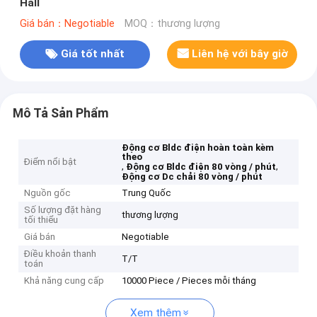
Hall
Giá bán：Negotiable
MOQ：thương lượng
Giá tốt nhất
Liên hệ với bây giờ
Mô Tả Sản Phẩm
Động cơ Bldc điện hoàn toàn kèm
theo
Điểm nổi bật
,
,
Động cơ Bldc điện 80 vòng / phút
Động cơ Dc chải 80 vòng / phút
Nguồn gốc
Trung Quốc
Số lượng đặt hàng
thương lượng
tối thiểu
Giá bán
Negotiable
Điều khoản thanh
T/T
toán
Khả năng cung cấp
10000 Piece / Pieces mỗi tháng
Xem thêm