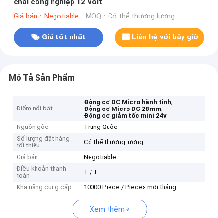
chải công nghiệp 12 Volt
Giá bán：Negotiable
MOQ：Có thể thương lượng
Giá tốt nhất
Liên hệ với bây giờ
Mô Tả Sản Phẩm
,
Động cơ DC Micro hành tinh
Điểm nổi bật
,
Động cơ Micro DC 28mm
Động cơ giảm tốc mini 24v
Nguồn gốc
Trung Quốc
Số lượng đặt hàng
Có thể thương lượng
tối thiểu
Giá bán
Negotiable
Điều khoản thanh
T / T
toán
Khả năng cung cấp
10000 Piece / Pieces mỗi tháng
Xem thêm