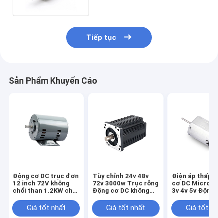
Tiếp tục
Sản Phẩm Khuyến Cáo
Động cơ DC trục đơn
Tùy chỉnh 24v 48v
Điện áp thấp 
12 inch 72V không
72v 3000w Trục rỗng
cơ DC Micro 1.
chổi than 1.2KW cho
Động cơ DC không
3v 4v 5v Động
xe máy điện ô tô
chổi than 3kw 4kw
không chổi th
16100r / phút
Giá tốt nhất
Giá tốt nhất
Giá tốt n