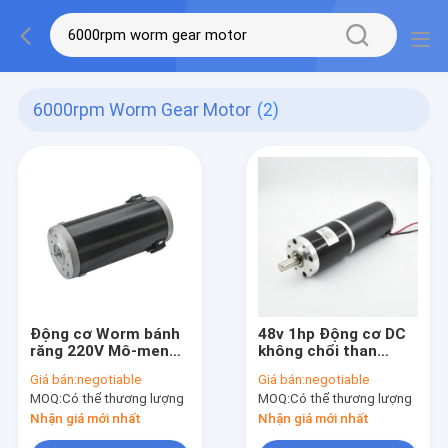
6000rpm Worm Gear Motor
(2)
Động cơ Worm bánh
48v 1hp Động cơ DC
răng 220V Mô-men
không chổi than
xoắn cao 6000 vòng /
BLDC điện tùy chỉnh
Giá bán:
negotiable
Giá bán:
negotiable
phút Không thấm
MOQ:
Có thể thương lượng
MOQ:
Có thể thương lượng
nước
Nhận giá mới nhất
Nhận giá mới nhất